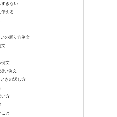
しすぎない
に伝える
葉
誘いの断り方例文
例文
る例文
の短い例文
たときの返し方
方
言い方
方
いこと