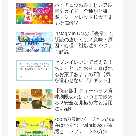
ハイチュウおみくじレア度
完全ガイド｜全種類と確
率・シークレット超大吉ま
で徹底解説！
Instagram DMの「表示」と
既読の違いとは？意味・原
因・心理・対処法をやさし
く解説
セブンイレブンで買える！
ちょっとしたお礼に喜ばれ
るお菓子おすすめ7選【気
を遣わせないプチギフト】
【保存版】ティーパック賞
味期限切れはいつまで飲め
る？安全な見極め方と活用
法も紹介！
zoomの最新バージョンの現
在はいくつ？windowsで確
認とアップデートの方法