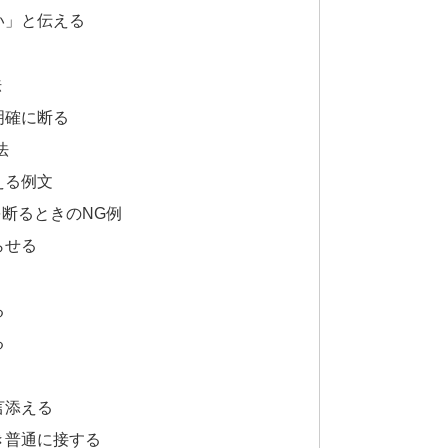
い」と伝える
法
明確に断る
法
える例文
断るときのNG例
らせる
る
る
言添える
き普通に接する