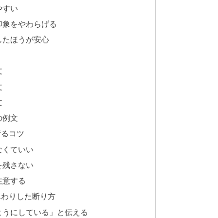
やすい
印象をやわらげる
したほうが安心
文
文
文
の例文
断るコツ
なくていい
を残さない
注意する
んわりした断り方
ようにしている」と伝える