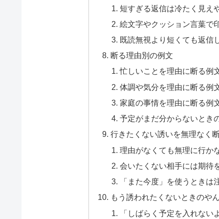
短すぎる返信は冷たく見え
絵文字やクッション言葉で
既読無視より短くても返信
断る理由別の例文
忙しいことを理由に断る例
体調や気分を理由に断る例
家庭の事情を理由に断る例
予定がまだ分からないとき
行きたくない誘いを無理なく
理由がなくても無理に行か
会いたくない相手には期待
「また今度」を使うときは
もう誘われたくないときのや
「しばらく予定を入れない