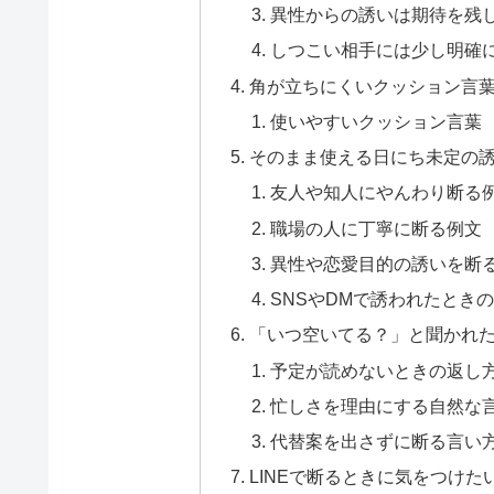
異性からの誘いは期待を残
しつこい相手には少し明確
角が立ちにくいクッション言
使いやすいクッション言葉
そのまま使える日にち未定の
友人や知人にやんわり断る
職場の人に丁寧に断る例文
異性や恋愛目的の誘いを断
SNSやDMで誘われたとき
「いつ空いてる？」と聞かれ
予定が読めないときの返し
忙しさを理由にする自然な
代替案を出さずに断る言い
LINEで断るときに気をつけた