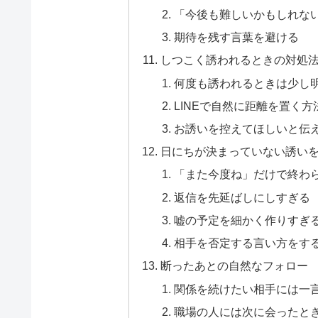
「今後も難しいかもしれな
期待を残す言葉を避ける
しつこく誘われるときの対処
何度も誘われるときは少し
LINEで自然に距離を置く方
お誘いを控えてほしいと伝
日にちが決まっていない誘いを
「また今度ね」だけで終わ
返信を先延ばしにしすぎる
嘘の予定を細かく作りすぎ
相手を否定する言い方をす
断ったあとの自然なフォロー
関係を続けたい相手には一
職場の人には次に会ったと