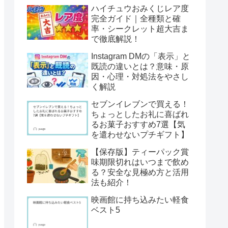
ハイチュウおみくじレア度
完全ガイド｜全種類と確
率・シークレット超大吉ま
で徹底解説！
Instagram DMの「表示」と
既読の違いとは？意味・原
因・心理・対処法をやさし
く解説
セブンイレブンで買える！
ちょっとしたお礼に喜ばれ
るお菓子おすすめ7選【気
を遣わせないプチギフト】
【保存版】ティーパック賞
味期限切れはいつまで飲め
る？安全な見極め方と活用
法も紹介！
映画館に持ち込みたい軽食
ベスト5