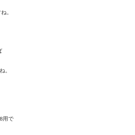
すね。
ば
すね。
。
8用で