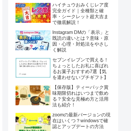
ハイチュウおみくじレア度
完全ガイド｜全種類と確
率・シークレット超大吉ま
で徹底解説！
Instagram DMの「表示」と
既読の違いとは？意味・原
因・心理・対処法をやさし
く解説
セブンイレブンで買える！
ちょっとしたお礼に喜ばれ
るお菓子おすすめ7選【気
を遣わせないプチギフト】
【保存版】ティーパック賞
味期限切れはいつまで飲め
る？安全な見極め方と活用
法も紹介！
zoomの最新バージョンの現
在はいくつ？windowsで確
認とアップデートの方法