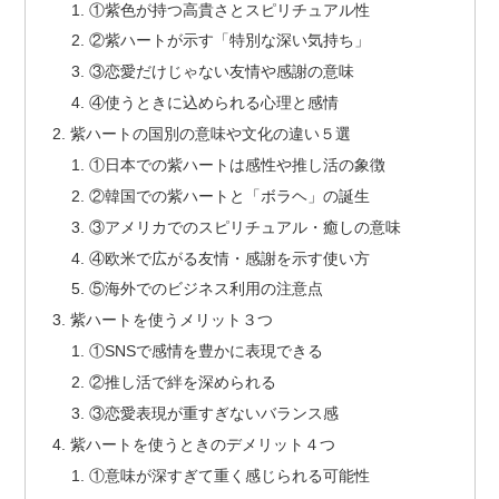
①紫色が持つ高貴さとスピリチュアル性
②紫ハートが示す「特別な深い気持ち」
③恋愛だけじゃない友情や感謝の意味
④使うときに込められる心理と感情
紫ハートの国別の意味や文化の違い５選
①日本での紫ハートは感性や推し活の象徴
②韓国での紫ハートと「ボラヘ」の誕生
③アメリカでのスピリチュアル・癒しの意味
④欧米で広がる友情・感謝を示す使い方
⑤海外でのビジネス利用の注意点
紫ハートを使うメリット３つ
①SNSで感情を豊かに表現できる
②推し活で絆を深められる
③恋愛表現が重すぎないバランス感
紫ハートを使うときのデメリット４つ
①意味が深すぎて重く感じられる可能性