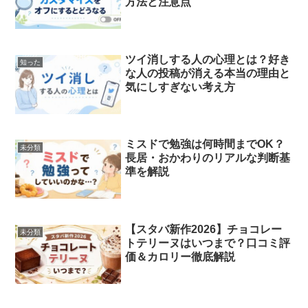
方法と注意点
ツイ消しする人の心理とは？好き
知った
な人の投稿が消える本当の理由と
気にしすぎない考え方
ミスドで勉強は何時間までOK？
未分類
長居・おかわりのリアルな判断基
準を解説
【スタバ新作2026】チョコレー
未分類
トテリーヌはいつまで？口コミ評
価＆カロリー徹底解説